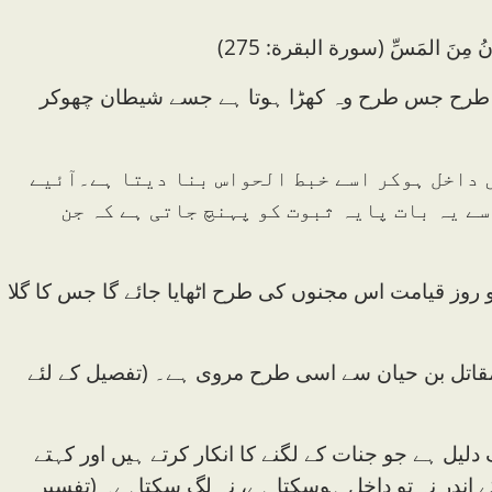
َّیطَانُ مِنَ المَسِّ (سورة البقرة: 275)
س طرح جس طرح وہ کھڑا ہوتا ہے جسے شیطان چھوکر
ں داخل ہوکر اسے خبط الحواس بنا دیتا ہے۔آئیے
ے یہ بات پایہ ثبوت کو پہنچ جاتی ہے کہ جن
 روز قیامت اس مجنوں کی طرح اٹھایا جائے گا جس کا گلا
 مقاتل بن حیان سے اسی طرح مروی ہے۔ (تفصیل کے لئے
دلیل ہے جو جنات کے لگنے کا انکار کرتے ہیں اور کہتے
اندر نہ تو داخل ہوسکتا ہے، نہ لگ سکتاہے۔ (تفسیر