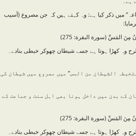
 ہے۔
ماعہ” میں ذکر کیا ہے: وہ کہتے ہیں کہ جن مصروع (آسیب
مایا:
َّیطَانُ مِنَ المَسِّ (سورة البقرة: 275)
ح وہ کھڑا ہوتا ہے جسے شیطان چھوکر خبطی بنادے۔
 یتخبطہ الشیطان من المس” میں مصروع میں شیطان کی
انسان کے بدن میں داخل ہونا بھی اہل سنت و جماعت کے
َّیطَانُ مِنَ المَسِّ (سورة البقرة: 275)
ح وہ کھڑا ہوتا ہے جسے شیطان چھوکر خبطی بنادے۔