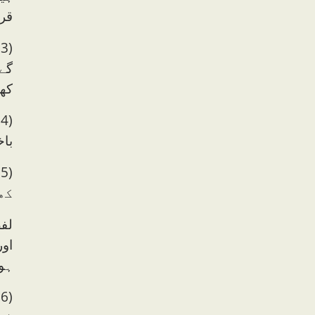
قرطب
(
گے
کھڑ
(
با
(
کھ
لف
اور
ہوگ
(