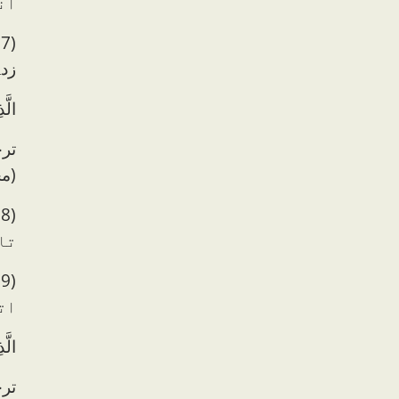
ان
(
زدہ
الَّ
تر
(مج
(
تا
(
ات
الَّ
تر