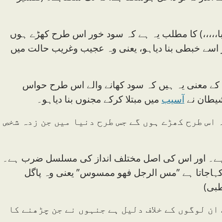
الربا،،،،،) کا مطلب یہ ہے کہ سود خور اس طرح کھڑے ہوں
سے خبطی بنا دیاہو، یعنی وہ عجیب وغریب حالت میں
ت کے معنی یہ ہیں کہ سود کھانے والے اس طرح حواس
شیطان نے
آسیب
میں مبتلا کرکے مجنوں بنا دیاہو۔
ہ اس طرح کھڑے ہوں گے جس طرح دنیا میں جن زدہ شخص
ں ہے۔ اور اس کی اصل مختلف انداز کی مسلسل ضرب ہے۔
 کہاجاتا ہے ”مس الرجل فھو ممسوس” یعنی وہ پاگل
طبی)
ت ان لوگوں کے خلاف دلیل ہے جنہوں نے جن چڑھنے کا