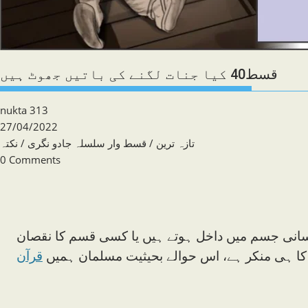
قسط40 کیا جنات لگنے کی باتیں جھوٹ ہیں
Post
nukta 313
author:
Post
27/04/2022
published:
Post
تازہ ترین
/
قسط وار سلسلہ جادو نگری
/
نکتہ
category:
Post
0 Comments
comments:
نسانی جسم میں داخل ہوتے ہیں یا کسی قسم کا نقصان
 کا ہی منکر ہے، اس حوالے بحیثیت مسلمان ہمیں
قرآن