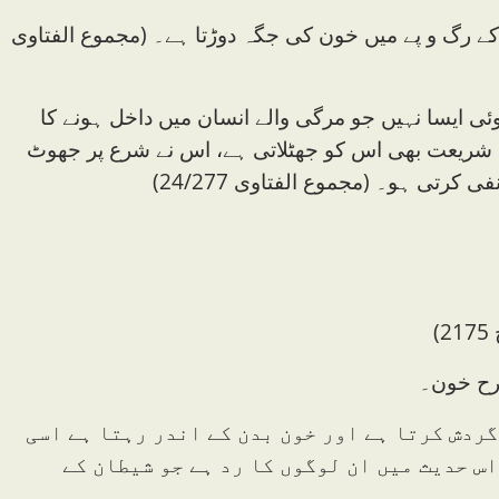
کے رگ و پے میں خون کی جگہ دوڑتا ہے۔ (مجموع الفتاوی
ئی ایسا نہیں جو مرگی والے انسان میں داخل ہونے کا
ا کہ شریعت بھی اس کو جھٹلاتی ہے، اس نے شرع پر جھوٹ
رتی ہو۔ (مجموع الفتاوی 24/277)
رح خون۔
گردش کرتا ہے اور خون بدن کے اندر رہتا ہے اسی
اس حدیث میں ان لوگوں کا رد ہے جو شیطان کے