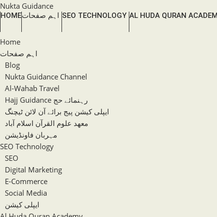
Skip
Nukta Guidance
AL HUDA QURAN ACADE
SEO TECHNOLOGY
اہم صفحات
HOME
to
content
Home
اہم صفحات
Blog
Nukta Guidance Channel
Al-Wahab Travel
Hajj Guidance رہنمائے حج
ایپلی کیشن پیج برائے آن لائن ٹیچنگ
معھد علوم القرآن اسلام آباد
مہربان فاونڈیشن
SEO Technology
SEO
Digital Marketing
E-Commerce
Social Media
ایپلی کیشن
Al Huda Quran Academy