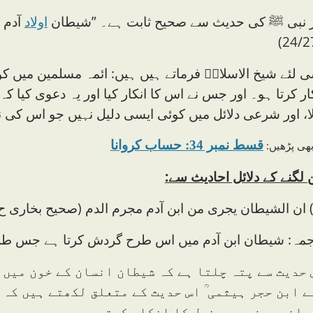
ر نبی ﷺ کی حدیث سے صحیح ثابت ہے۔ ”شیطان
اولاد
آدم 
24/2
 لئے شیخ الاسلامؒ فرماتے ہیں ہیں: ائمہ مسلمین میں کو
ار کرتا ہو۔ اور جس نے اس کا انکار کیا اور یہ دعوی کی
ا، اور شرعی دلائل میں کوئی ایسی دلیل نہیں جو اس کی نفی ک
قسط نمبر 34: حساب کروانا
بھی پڑھیں:
لگنے کے دلائل احادیث سے:
جمہ: شیطان ابن آدم میں اس طرح گردش کرتا ہے جس ط
 حدیث سے پتہ چلتا ہے کہ شیطان انسان کے خون میں 
ے ابن حجر ہیثمی ؒ اس حدیث کے متعلق لکھتے ہیں کہ 
سانی بدن میں دخول کا انکار کرتے ہیں۔