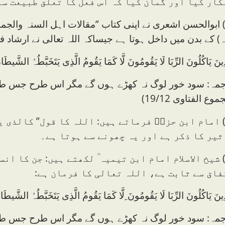
کار کیا اور گمان کیا کہ اس فعل کا تعلق طبیعت سے
7) ابوالحسن اشعری نے اپنی کتاب ”مقالات اہل السنہ والج
) کے بدن میں داخل ہوتا ہے جیساکہ اللہ تعالی نے ارشاد فر
ذِینَ یَاکُلُونَ الرِّبَا لَا یَقُومُونَ لَّا کَمَا یَقُومُ الَّذِی یَتَخَبَّطُہُ الش
جمہ: سود خور لوگ نہ کھڑے ہوں گے مگر اس طرح جس طر
موع الفتاوی 19/12)
8) امام ابن حزمؒ فرماتے ہیں: اللہ کا قول” کالذی
ثیر کا ذکر ہے اور یہ چھونے سے ہوتا ہے۔
9) شیخ الاسلام امام ابن تیمیہ ؒ لکھتے ہیں: جن کا 
فاق سے ثابت ہے، اللہ تعالی کا فرمان ہے:
ذِینَ یَاکُلُونَ الرِّبَا لَا یَقُومُونَ ِلَّا کَمَا یَقُومُ الَّذِی یَتَخَبَّطُہُ الش
جمہ: سود خور لوگ نہ کھڑے ہوں گے مگر اس طرح جس طر