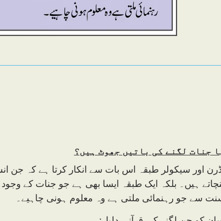
ا جنات لگنے کی باتیں جھوٹ ہیں؟
رن اور سیکولر طبقہ اس بات سے انکار کرتا ہے کہ جن ا
چاتے ہیں۔ بلکہ ایک طبقہ ایسا بھی ہے جو جنات کے وجود
نت سے جو رہنمائی ملتی ہے وہ معلوم ہونی چاہیے۔
ان کو جن لگنے کی قرآنی دلیل: