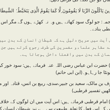
ذِینَ یَاکُلُونَ الرِّبَا لَا یَقُومُونَ ِلَّا کَمَا یَقُومُ الَّذِی یَتَخَبَّطُہُ الش
جمہ: جو لوگ سود کھاتے ہیں وہ نہ کھڑے ہوں گے مگر ا
طی بنادے۔
 آیت میں صریح دلیل ہے کہ شیطان انسان کے بدن می
د مشاہر علماءو مفسرین کی طرف رجوع کرتے ہیں جن س
سان کے بدن میں واقعتا داخل ہوجاتا ہے۔
1) حضرت ابن عباس رضی اللہ عنہ فرماتے ہیں: سود خور کو
نٹا جا رہاہو۔(ابن ابی حاتم)
 بن مالک، سعید بن جبیر،سدی، ربیع بن انس، قتادہ اور
کھیں تفسیر قرطبی)
2) امام قرطبی فرماتے ہیں: اس آیت میں ان لوگوں کے خلاف 
 کہ اس فعل کا تعلق طبیعت سے ہے، نیز شیطان انسان کے 