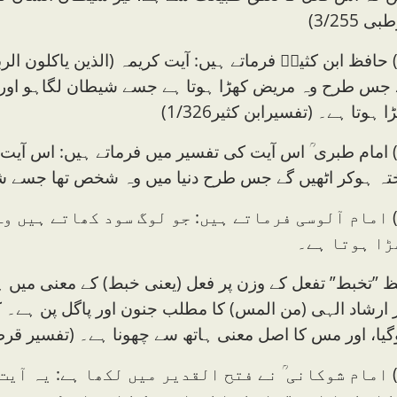
ی 3/255)
3) حافظ ابن کثیرؒ فرماتے ہیں: آیت کریمہ (الذین یاکلون 
 جس طرح وہ مریض کھڑا ہوتا ہے جسے شیطان لگاہو اور ا
ا ہوتا ہے۔ (تفسیرابن کثیر1/326)
4) امام طبری ؒ اس آیت کی تفسیر میں فرماتے ہیں: اس آی
ختہ ہوکر اٹھیں گے جس طرح دنیا میں وہ شخص تھا جسے 
5) امام آلوسی فرماتے ہیں: جو لوگ سود کھاتے ہیں و
ڑا ہوتا ہے۔
ظ ”تخبط” تفعل کے وزن پر فعل (یعنی خبط) کے معنی می
 ارشاد الہی (من المس) کا مطلب جنون اور پاگل پن ہے۔
یا، اور مس کا اصل معنی ہاتھ سے چھونا ہے۔ (تفسیر قر
6) امام شوکانی ؒ نے فتح القدیر میں لکھا ہے: یہ آی