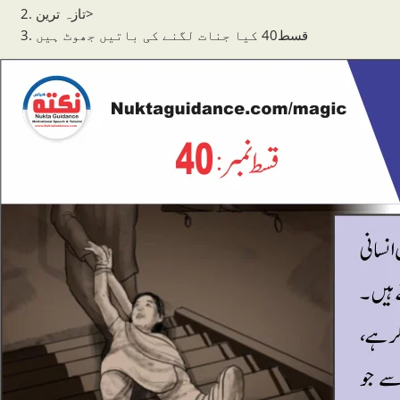
>
تازہ ترین
قسط40 کیا جنات لگنے کی باتیں جھوٹ ہیں