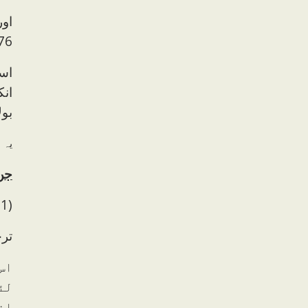
او
76)
اسی
انک
بول
یہ 
جن 
(1) ان الشیطان یجری من ابن آدم مجرم الدم (صحیح بخاری ح 2175)
تر
اس
لئ
ان