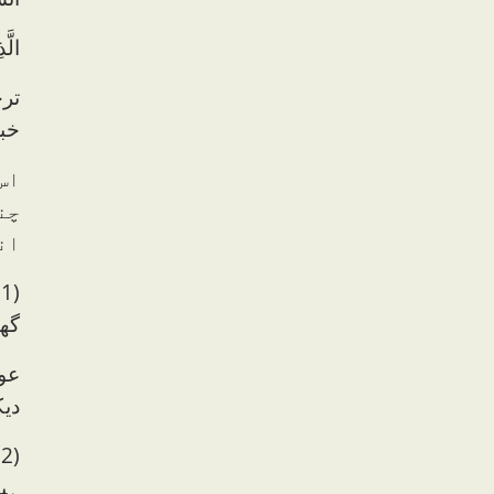
الَّ
تر
خب
اس
چن
ان
(
گھو
عوف
دی
(
ہیں