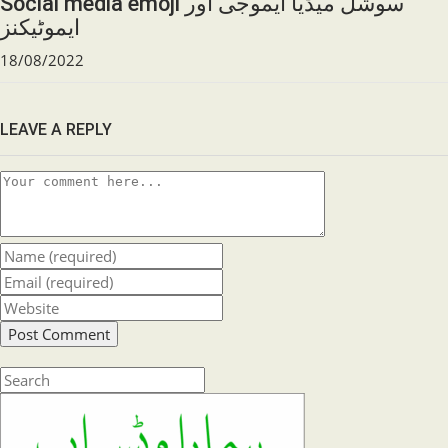
Social media emoji سوشل میڈیا ایموجی اور
ایموٹیکنز
18/08/2022
LEAVE A REPLY
Comment
Enter
your
Enter
name
your
Enter
or
email
your
username
address
website
to
to
URL
Press
comment
comment
(optional)
Escape
to