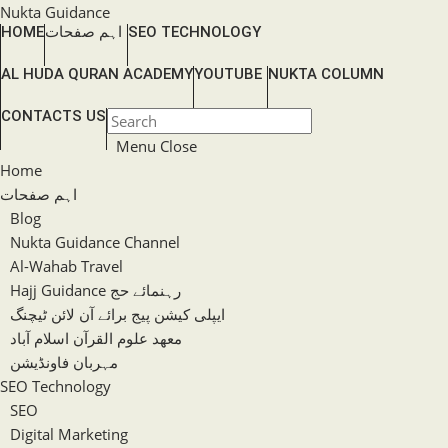
Skip
Nukta Guidance
HOME
اہم صفحات
SEO TECHNOLOGY
to
content
AL HUDA QURAN ACADEMY
YOUTUBE
NUKTA COLUMN
TOGGLE
CONTACTS US
Press
WEBSITE
Escape
Menu
Close
SEARCH
to
Home
close
اہم صفحات
the
Blog
search
Nukta Guidance Channel
panel.
Al-Wahab Travel
Hajj Guidance رہنمائے حج
ایپلی کیشن پیج برائے آن لائن ٹیچنگ
معھد علوم القرآن اسلام آباد
مہربان فاونڈیشن
SEO Technology
SEO
Digital Marketing