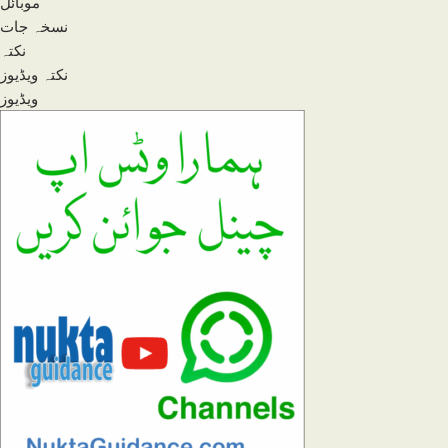
موبائل
نسخہ جات
نکتہ
نکتہ ویڈیوز
ویڈیوز