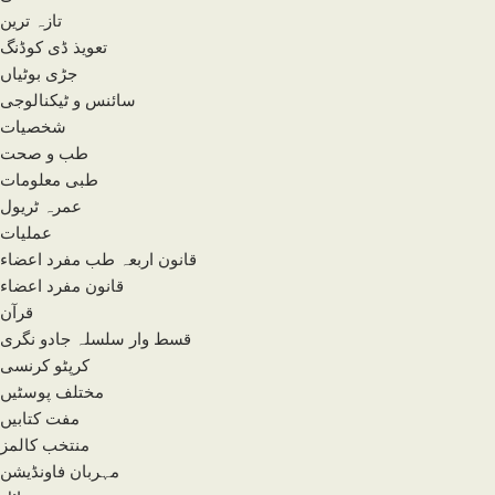
تازہ ترین
تعویذ ڈی کوڈنگ
جڑی بوٹیاں
سائنس و ٹیکنالوجی
شخصیات
طب و صحت
طبی معلومات
عمرہ ٹریول
عملیات
قانون اربعہ طب مفرد اعضاء
قانون مفرد اعضاء
قرآن
قسط وار سلسلہ جادو نگری
کرپٹو کرنسی
مختلف پوسٹیں
مفت کتابیں
منتخب کالمز
مہربان فاونڈیشن