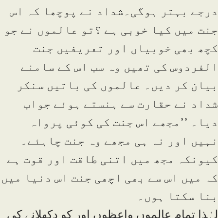
درجے بہتر ہوگی۔شداد نے پوچھا کہ اس
جنت میں کیا خوبی ہے ؟تو عالموں نے جو
کچھ بھی خوبیاں اور تعریفیں جنت
الفردوس کی تھیں وہ سب اس کے سامنے
بیان کر دیں۔ عالموں کی باتیں سنکر
شداد نے حقارت سے ہنستے ہوئے جواب
دیا۔ ’’مجھے اس جنت کی کوئی پرواہ
نہیں اور نہ ہی مجھے وہ جنت چاہئے۔
کیونکہ مجھ میں اتنی طاقت اور قوت ہے
کہ میں اس سے بھی اچھی جنت اس دنیا میں
بنا سکتا ہوں۔
لہٰذا تمام عالموں واعظوں اور کو دکھلانے کی