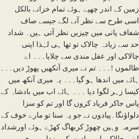
زمین کے اندر چھپے ہوئے تمام خزانے بالکل
اسی طرح سے نظر آنے لگے جیسے صاف
شفاف پانی میں چیزیں نظر آتی ہیں۔ شداد
حد سے زیادہ چالاک تو تھا ہی لہٰذا اپنی
چالاکی اور عقل مندی سے چلایا۔۔۔ اے
ظالموں !۔۔۔ تم نے میری آنکھیں پھوڑ دیں۔۔۔
ہائے میں اندھا ہو گیا۔۔۔ یہ میری آنکھ میں
کیسا زہر لگوا دیا ۔۔۔ ہائے اب میں بادشاہ کے
پاس جاکر فریاد کروں گا اور تم کو سزا
دلواؤنگا۔پیادوں نے جو یہ سنا تو مارے خوف کے
سرمہ وہیں چھوڑ کربھاگ کھڑے ہوئے اورشداد
اپنی چالاکی اور پیادوں کی بزدلی پر خوب