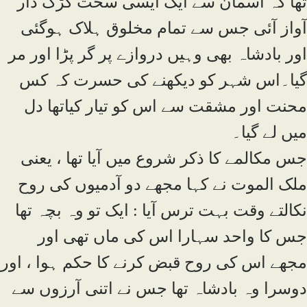
تھا کہ آسمان سے ایک ایسی سخت کڑک دار
آواز آئی جس سے تمام مخلوق ہلاک ہوگئی
اور بادشاہ بھی وہیں دروازے پر گر پڑا اور مر
گیا۔اس شہر کو دیکھنے کی حسرت کہ کس
محنت اور مشقت سے اس کو تیار کیاتھا دل
میں لے گیا۔
جس مکالمے کا ذکر شروع میں آیا تھا ، یعنی
ملک الموت نے کہا مجھے دو آدمیوں کی روح
نکالتے وقت بہت ترس آیا : ایک تو وہ بچہ تھا
جس کا واحد سہارا اس کی ماں تھی اور
مجھے اس کی روح قبض کرنے کا حکم ہوا ، اور
دوسرا وہ بادشاہ تھا جس نے اتنی آرزوں سے