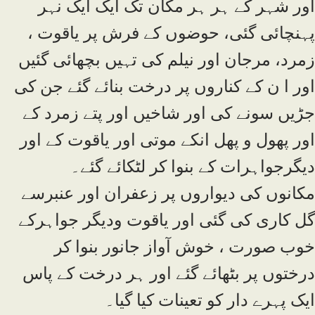
اور شہر کے ہر ہر مکان تک ایک ایک نہر
پہنچائی گئی، حوضوں کے فرش پر یاقوت ،
زمرد، مرجان اور نیلم کی تہیں بچھائی گئیں
اور ا ن کے کناروں پر درخت بنائے گئے جن کی
جڑیں سونے کی اور شاخیں اور پتے زمرد کے
اور پھول و پھل انکے موتی اور یاقوت کے اور
دیگرجواہرات کے بنوا کر لٹکائے گئے۔
مکانوں کی دیواروں پر زعفران اور عنبرسے
گل کاری کی گئی اور یاقوت ودیگر جواہرکے
خوب صورت ، خوش آواز جانور بنوا کر
درختوں پر بٹھائے گئے اور ہر درخت کے پاس
ایک پہرے دار کو تعینات کیا گیا۔