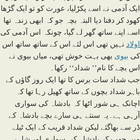
ایک آدمی نے اسے پکڑلیا، عورت کو تو ایک گڑھا
کھود کر دفنا دیا البتہ بچہ جو کہ ابھی زندہ تھا
اسے اپنے ساتھ گھر لے گیا، چونکہ اس آدمی کی
اولاد
نہیں تھی اس لئے اس کے ساتھ ساتھ اس
کی
بیوی
بھی بہت خوش تھی، میاں بیوی نے
اس بچے کا نام’’ شداد‘‘ رکھا۔
جب شداد سات برس کا تھا ایک روز گاؤں کے
باہر شداد بچوں کے ساتھ کھیل رہا تھا کہ
اچانک ہی شور اٹھا کہ بادشاہ کی سواری
آرہی ہے۔یہ سنتے ہی سارے بچے بادشاہ کے
ڈر سے بھاگئے لیکن شداد قریب کے ایک ٹیلے
میں چھپ کر بادشاہ کی سواری اور شاہی