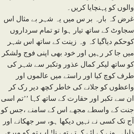
والوں کو پہنچایا کریں۔
غرض کہ بارہ بر س میں یہ شہر بے مثال اس
سجاوٹ کے ساتھ تیار ہوا تو تمام سرداروں
کوحکم دیاگیا کہ وہ زینت کے ساتھ اس شہر
میں جا کر رہیں اور خود بھی اپنی فوج ولشکر
کو ساتھ لیکر کمال عذور وتکبر سے شہر کی
طرف کوچ کیا اور راستے میں عالموں اور
واعظوں کو جلانے کی خاطر کچھ دیر رک کر
ان سے تکبر اور حقارت کے ساتھ کہا ’’تم اسی
جنت کے واسطے مجھے اس کے سامنے ،جس کو
آج تک کسی نے نہیں دیکھا ہو، سر جھکانے اور
ذلیل ہونے کے لئے کہتے تھے نا! اب تم کو میری