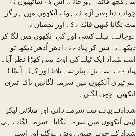
سے کچھ فائدہ ہو جائے۔اس کے ساتھیوں نے
جواب دیا بغیر آزمائے ہوئے آنکھوں میں ہر گز
مت لگانا کبھی فائدے کے اور نقصان نہ
ہوجائے۔ پہلے کسی اور کی آنکھوں میں لگا کر
دیکھ۔یہ سن کر پیادے نے ادھر اْدھر دیکھا تو
اسے شداد ایک ٹیلے کی اوٹ میں کھڑا نظر آیا۔
پیادے نے اسے بڑے پیار سے بلایا اور کہا۔ آبیٹا !
ہم تیری آنکھوں میں سرمہ لگادیں تاکہ تیری
آنکھیں اچھی لگیں۔
شدادنے پیادے سے سرمے دانی اور سلائی لیکر
اپنی آنکھوں میں سرمہ لگایا۔ سرمہ لگاتے ہی
شداد کے چودہ طبق روش ہوگئے اور اسے