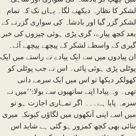
لشکر کا نظارہ دیکھنے لگا۔ یہاں تک کہ تمام
لشکر گزر گیا اور بادشاہ کی سواری گزرنے کے
بعد کچھ پیارے، گری پڑی ہوئی چیزوں کی خبر
گیری کے واسطے لشکر کے پیچھے پیچھے آئے۔
ان پیادوں میں سے ایک پیادے نے راستے میں ایک
پوٹلی پڑی ہوئی پائی۔ اس نے جب پوٹلی کو
کھولکر دیکھا تو اس میں ایک سرمے دانی
تھی۔ وہ پیادا اپنے ساتھیوں سے بولا:’’میں نے
سرمہ پایا ہے۔۔۔ اگر تمہاری اجازت ہو تو
میں اسے اپنی آنکھوں میں لگاؤں کیونکہ میری
بنائی بھی کچھ کمزور ہو گئی ہے شاید اس