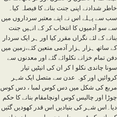
خاطر شدادنے اپنی جنت بنانے کا فیصلہ کیا۔
سب سے پہلے اس نے اپنے معتبر سرداروں میں
سے سو آدمیوں کا انتخاب کر کے انہیں جنت
بنانے کے لئے نگراں مقرر کیا اور ہر ایک سردار
کے ساتھ ہزار ہزار آدمی متعین کئے،زمین میں
دفن تمام خزانے نکلوائے گئے اور معدنوں سے
سونا چاندی نکلو ا کر ان کی انیٹیں تیار
کروائیں اور کوہ عدن سے متصل ایک شہر
مربع کی شکل میں دس کوس لمبا ، دس کوس
چوڑا اور چالیس کوس اونچامقام بنانے کا حکم
دیا۔اس شہر کی بنیادیں اس قدر کھودیں گئیں