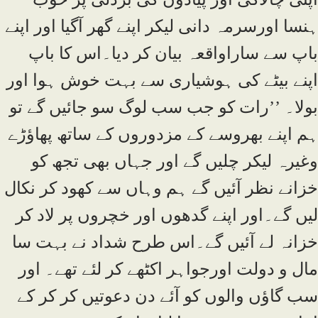
ہنسا اورسرمہ دانی لیکر اپنے گھر آگیا اور اپنے
باپ سے ساراواقعہ بیان کر دیا۔اس کا باپ
اپنے بیٹے کی ہوشیاری سے بہت خوش ہوا اور
بولا۔ ’’رات کو جب سب لوگ سو جائیں گے تو
ہم اپنے بھروسے کے مزدوروں کے ساتھ پھاؤڑے
وغیرہ لیکر چلیں گے اور جہاں بھی تجھ کو
خزانے نظر آئیں گے ہم وہاں سے کھود کر نکال
لیں گے۔اور اپنے گدھوں اور خچروں پر لاد کر
خزانہ لے آئیں گے۔اس طرح شداد نے بہت سا
مال و دولت اورجواہر اکٹھے کر لئے تھے۔ اور
سب گاؤں والوں کو آئے دن دعوتیں کر کر کے