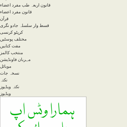
قانون اربعہ طب مفرد اعضاء
قانون مفرد اعضاء
قرآن
قسط وار سلسلہ جادو نگری
کرپٹو کرنسی
مختلف پوسٹیں
مفت کتابیں
منتخب کالمز
مہربان فاونڈیشن
موبائل
نسخہ جات
نکتہ
نکتہ ویڈیوز
ویڈیوز