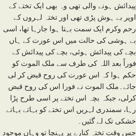
پیدائش ہونے والی تھی وہ بھی ایک تختے کے
اوپر بے ہوش پڑی تھی اور تختہ لہروں کے
رحم وکرم ایک سمت بہتا ہوا جارہا تھا، اسی
بے ہوشی کی حالت میں اس عورت کے ہاں
بچے کی پیدائش ہوئی، بچے کی پیدائش کے
فوراً بعد اللہ کی طرف سے ملک الموت کو
حکم ہوا کہ اس عورت کی روح قبض کر لی
جائے۔ملک الموت نے فورا اس کی روح قبض
کرلی، جبکہ بچہ اس تختے پر اسی طرح پڑا
رہا، سمندری لہریں اس تختے کو بہاتے بہاتے
خشکی تک لے گئیں۔
جس وقت تختہ کنارے پر پہنچا تو وہاں موجود