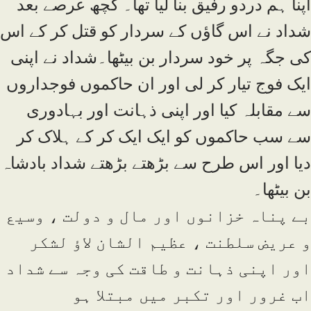
اپنا ہم دردو رفیق بنا لیا تھا۔ کچھ عرصے بعد
شداد نے اس گاؤں کے سردار کو قتل کر کے اس
کی جگہ پر خود سردار بن بیٹھا۔شداد نے اپنی
ایک فوج تیار کر لی اور ان حاکموں فوجداروں
سے مقابلہ کیا اور اپنی ذہانت اور بہادوری
سے سب حاکموں کو ایک ایک کر کے ہلاک کر
دیا اور اس طرح سے بڑھتے بڑھتے شداد بادشاہ
بن بیٹھا۔
بے پناہ خزانوں اور مال و دولت ، وسیع
و عریض سلطنت ، عظیم الشان لاؤ لشکر
اور اپنی ذہانت و طاقت کی وجہ سے شداد
اب غرور اور تکبر میں مبتلا ہو