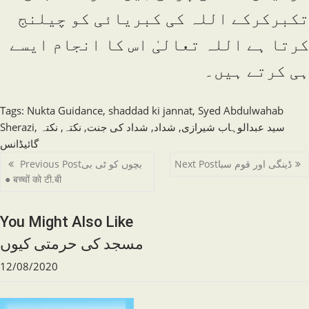
تکبرکرکے اللہ کی کبریائی کو چیلنج
کرتا ہے اللہ تعالیٰ اس کا انجام ایسے
ہی کرتے ہیں۔
Tags
:
Nukta Guidance
,
shaddad ki jannat
,
Syed Abdulwahab
سید عبدالوہاب شیرازی
,
شداد
,
شداد کی جنت
,
نکتہ
,
نکتہ
,
Sherazi
گائیڈانس
Read
ڈینگی اور قوم سبا
Next Post
بچوں کو ٹی بی
Previous Post
more
● बच्चों को टी.बी
articles
You Might Also Like
مسجد کی حرمتی کیوں
12/08/2020