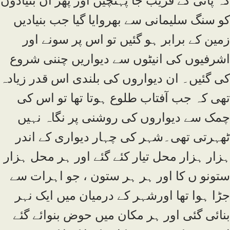
کہ پانی کے قریب جا پہنچیں اور پھر ان بنیادوں
کو سنگ سلیمانی سے بھروایا گیا جب بنیادیں
زمین کے برابر ہو گئیں تو اس پر سونے اور
اشرفیوں کی انیٹوں سے دیواریں چننی شروع
کی گئیں۔ ان دیواروں کی بلندی اس قدر زیادہ
تھی کہ جب آفتاب طلوع ہوتا تھا تو اس کی
چمک سے دیواروں کی روشنی پر نگاہ نہیں
ٹھہرتی تھی۔شہر کی چہار دیواری کے اندر
ہزار ہزار محل تیار کئے گئے اور ہر محل ہزار
ستونو ں کا اور ہر ہر ستون ، جو اہرات سے
جڑا ہوا تھا اورشہر کے درمیان میں ایک نہر
بنائی گئی اور ہر مکان میں حوض بنوائے گئے