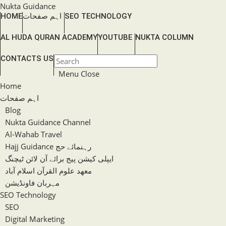
Skip
Nukta Guidance
SEO TECHNOLOGY
اہم صفحات
HOME
to
content
AL HUDA QURAN ACADEMY
YOUTUBE
NUKTA COLUMN
TOGGLE
CONTACTS US
Press
WEBSITE
Escape
Menu
Close
SEARCH
to
Home
close
اہم صفحات
the
Blog
search
Nukta Guidance Channel
panel.
Al-Wahab Travel
Hajj Guidance رہنمائے حج
ایپلی کیشن پیج برائے آن لائن ٹیچنگ
معھد علوم القرآن اسلام آباد
مہربان فاونڈیشن
SEO Technology
SEO
Digital Marketing