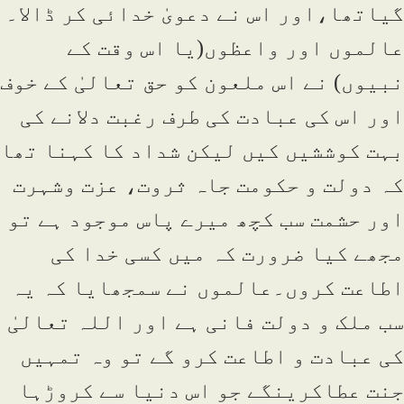
گیاتھا،اور اس نے دعویٰ خدائی کر ڈالا۔
عالموں اور واعظوں(یا اس وقت کے
نبیوں) نے اس ملعون کو حق تعالیٰ کے خوف
اور اس کی عبادت کی طرف رغبت دلانے کی
بہت کوششیں کیں لیکن شداد کا کہنا تھا
کہ دولت و حکومت جاہ ثروت، عزت وشہرت
اور حشمت سب کچھ میرے پاس موجود ہے تو
مجھے کیا ضرورت کہ میں کسی خدا کی
اطاعت کروں۔عالموں نے سمجھایا کہ یہ
سب ملک و دولت فانی ہے اور اللہ تعالیٰ
کی عبادت و اطاعت کرو گے تو وہ تمہیں
جنت عطاکرینگے جو اس دنیا سے کروڑہا