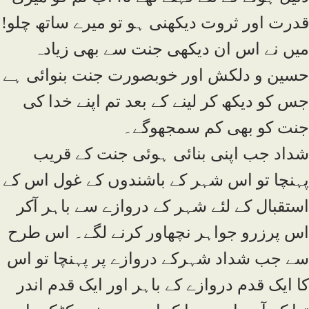
قدرت اور ثروت دیکھنی ہو تو میرے ساتھ چلو!
میں نے اس ان دیکھی جنت سے بھی زیادہ
حسین و دلکش اور خوبصورت جنت بنوائی ہے
جس کو دیکھ کر لینے کے بعد تم اپنے خدا کی
جنت کو بھی کم سمجھوگے۔
شداد جب اپنی بنائی ہوئی جنت کے قریب
پہنچا تو اس شہر کے باشندوں کے غول اس کے
استقبال کے لئے شہر کے دروازے سے باہر آکر
اس پرزرو جواہر نچھاور کرنے لگے۔ اس طرح
سے جب شداد شہرکے دروازے پر پہنچا تو اس
کا ایک قدم دروازے کے باہر اور ایک قدم اندر