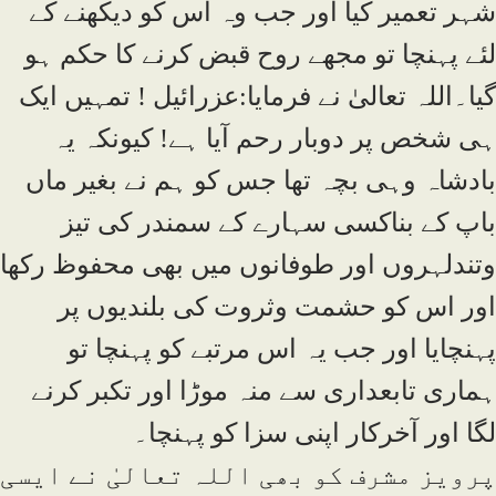
شہر تعمیر کیا اور جب وہ اس کو دیکھنے کے
لئے پہنچا تو مجھے روح قبض کرنے کا حکم ہو
گیا۔اللہ تعالیٰ نے فرمایا:عزرائیل ! تمہیں ایک
ہی شخص پر دوبار رحم آیا ہے! کیونکہ یہ
بادشاہ وہی بچہ تھا جس کو ہم نے بغیر ماں
باپ کے بناکسی سہارے کے سمندر کی تیز
وتندلہروں اور طوفانوں میں بھی محفوظ رکھا
اور اس کو حشمت وثروت کی بلندیوں پر
پہنچایا اور جب یہ اس مرتبے کو پہنچا تو
ہماری تابعداری سے منہ موڑا اور تکبر کرنے
لگا اور آخرکار اپنی سزا کو پہنچا۔
پرویز مشرف کو بھی اللہ تعالیٰ نے ایسی