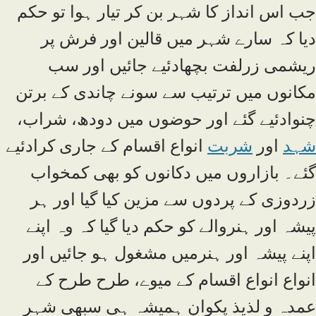
جب اس انداز کا شہر بن کر تیار ہوا تو حکم
دیا کہ سارے شہر میں قالین اور فرش پر
ریشمی زرلفت بچھادئیے جائیں اور سب
مکانوں میں ترتیب سے سونے چاندی کے برتن
چنوادئیے گئے اور حوضوں میں دودھ، شراب،
شہد
اور
شربت
انواع اقسام کے جاری کرادئیے
گئے۔ بازاروں میں دکانوں کو بھی کمخواب
زردوزی کے پردوں سے مزین کیا گیا اور ہر
پیشہ اور ہنروالے کو حکم دیا گیا کہ وہ اپنے
اپنے پیشہ اور ہنرمیں مشغول ہو جائیں اور
انواع انواع اقسام کے میوے، طرح طرح کے
عمدہ و لذیذ پکوان ہمیشہ ہی سبھی شہر