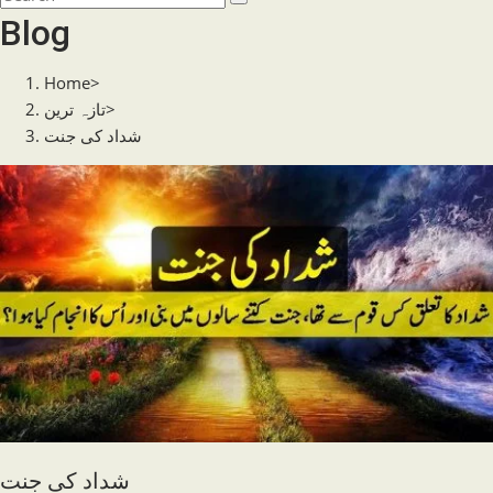
search
this
Blog
website
Home
>
>
تازہ ترین
شداد کی جنت
شداد کی جنت