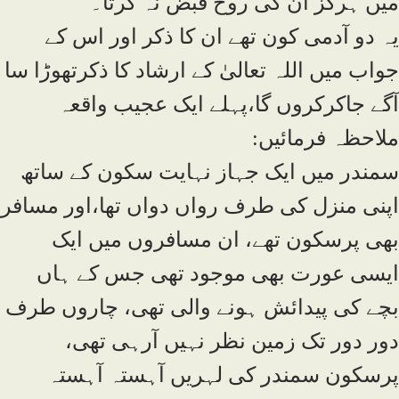
میں ہرگز ان کی روح قبض نہ کرتا۔
یہ دو آدمی کون تھے ان کا ذکر اور اس کے
جواب میں اللہ تعالیٰ کے ارشاد کا ذکرتھوڑا سا
آگے جاکرکروں گا،پہلے ایک عجیب واقعہ
ملاحظہ فرمائیں:
سمندر میں ایک جہاز نہایت سکون کے ساتھ
اپنی منزل کی طرف رواں دواں تھا،اور مسافر
بھی پرسکون تھے، ان مسافروں میں ایک
ایسی عورت بھی موجود تھی جس کے ہاں
بچے کی پیدائش ہونے والی تھی، چاروں طرف
دور دور تک زمین نظر نہیں آرہی تھی،
پرسکون سمندر کی لہریں آہستہ آہستہ