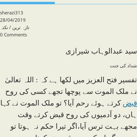
Post
sherazi313
author:
Post
28/04/2019
published:
Post
تازہ ترین
/
نکتہ
category:
Post
0 Comments
comments:
سید عبدالوہاب شیرازی
شداد کی جنت
تفسیر فتح العزیز میں لکھا ہے کہ : اللہ تعالیٰ
نے ملک الموت سے پوچھا تجھے کسی کی روح
قبض
کرتے ہوئے رحم آیا؟ تو ملک الموت نے کہا
ہاں، دو آدمیوں کی روح قبض کرتے وقت
مجھے بہت ترس آیا،اگر تیرا حکم نہ ہوتا تو