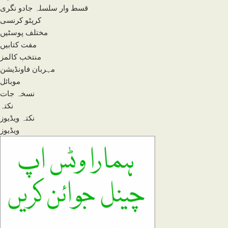
قسط وار سلسلہ جادو نگری
کرپٹو کرنسی
مختلف پوسٹیں
مفت کتابیں
منتخب کالمز
مہربان فاونڈیشن
موبائل
نسخہ جات
نکتہ
نکتہ ویڈیوز
ویڈیوز