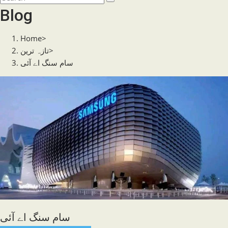
search
this
Blog
website
Home
>
>
تازہ ترین
سام سنگ اے آئی
سام سنگ اے آئی