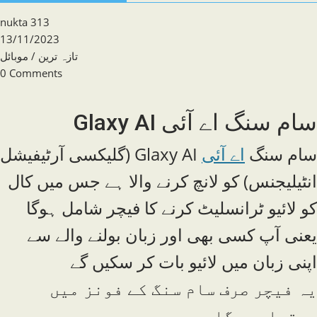
Post
nukta 313
author:
Post
13/11/2023
published:
Post
تازہ ترین
/
موبائل
category:
Post
0 Comments
comments:
سام سنگ اے آئی Glaxy AI
سام سنگ
اے آئی
Glaxy AI (گلیکسی آرٹیفیشل
انٹیلیجنس) کو لانچ کرنے والا ہے جس میں کال
کو لائیو ٹرانسلیٹ کرنے کا فیچر شامل ہوگا
یعنی آپ کسی بھی اور زبان بولنے والے سے
اپنی زبان میں لائیو بات کر سکیں گے
یہ فیچر صرف سام سنگ کے فونز میں
دستیاب ہوگا