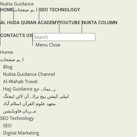
Skip
Nukta Guidance
SEO TECHNOLOGY
اہم صفحات
HOME
to
content
AL HUDA QURAN ACADEMY
YOUTUBE
NUKTA COLUMN
TOGGLE
CONTACTS US
Press
WEBSITE
Escape
Menu
Close
SEARCH
to
Home
close
اہم صفحات
the
Blog
search
Nukta Guidance Channel
panel.
Al-Wahab Travel
Hajj Guidance رہنمائے حج
ایپلی کیشن پیج برائے آن لائن ٹیچنگ
معھد علوم القرآن اسلام آباد
مہربان فاونڈیشن
SEO Technology
SEO
Digital Marketing