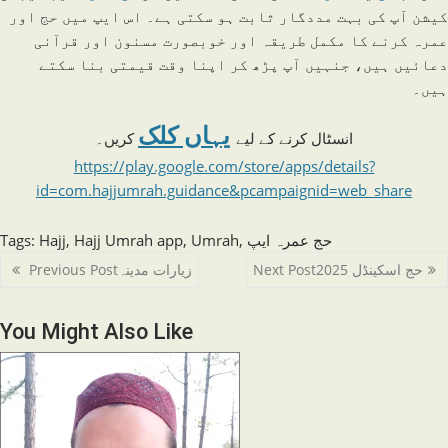
کیشن آپ کی بہت مددگار ثابت ہو سکتی ہے۔ اس ایپ میں حج اور
عمرہ کرنے کا مکمل طریقہ اور خوبصورت مسنون اور قرآنی
دعائیں ہیں، جنہیں آپ پڑھ کر اپنا وقت قیمتی بنا سکتے
ہیں۔
یہاں کلک
انسٹال کرنے کے لیے
کریں۔
https://play.google.com/store/apps/details?
id=com.hajjumrah.guidance&pcampaignid=web_share
حج عمرہ ایپ
,
Umrah
,
Hajj Umrah app
,
Hajj
:
Tags
Read
حج اسکینڈل 2025
Next Post
زیارات مدینہ
Previous Post
more
articles
You Might Also Like