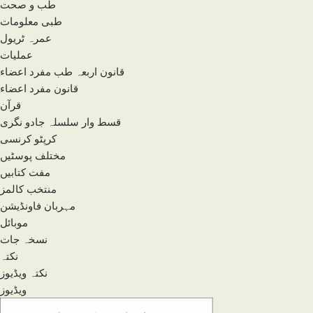
طب و صحت
طبی معلومات
عمرہ ٹریول
عملیات
قانون اربعہ طب مفرد اعضاء
قانون مفرد اعضاء
قرآن
قسط وار سلسلہ جادو نگری
کرپٹو کرنسی
مختلف پوسٹیں
مفت کتابیں
منتخب کالمز
مہربان فاونڈیشن
موبائل
نسخہ جات
نکتہ
نکتہ ویڈیوز
ویڈیوز