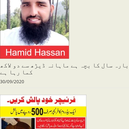
بارہ سال کا بچہ ہے ماہانہ ڈیڑھ سے دو لاکھ
کما رہا ہے
30/09/2020