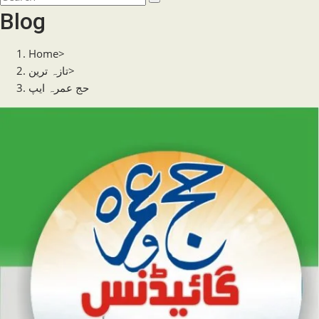
search
this
Blog
website
Home
>
>
تازہ ترین
حج عمرہ ایپ