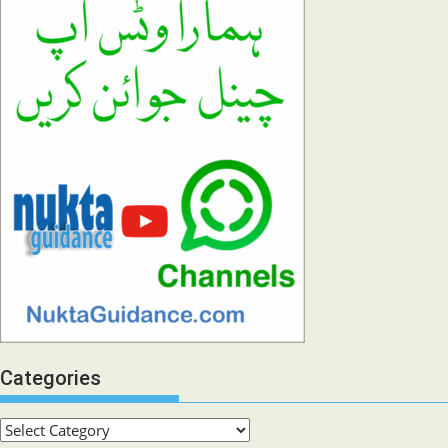
Categories
Categories