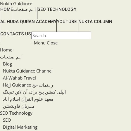
Skip
Nukta Guidance
SEO TECHNOLOGY
اہم صفحات
HOME
to
content
AL HUDA QURAN ACADEMY
YOUTUBE
NUKTA COLUMN
TOGGLE
CONTACTS US
Press
WEBSITE
Escape
Menu
Close
SEARCH
to
Home
close
اہم صفحات
the
Blog
search
Nukta Guidance Channel
panel.
Al-Wahab Travel
Hajj Guidance رہنمائے حج
ایپلی کیشن پیج برائے آن لائن ٹیچنگ
معھد علوم القرآن اسلام آباد
مہربان فاونڈیشن
SEO Technology
SEO
Digital Marketing