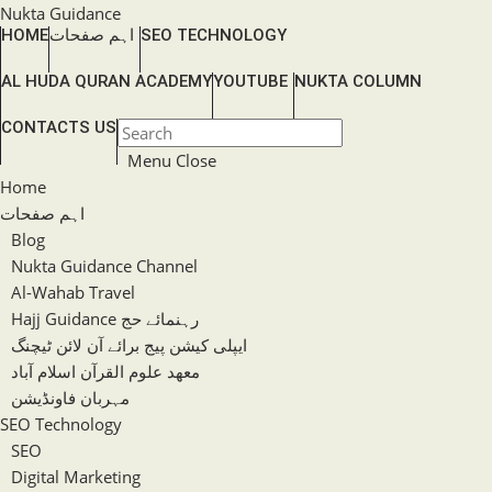
Skip
Nukta Guidance
SEO TECHNOLOGY
اہم صفحات
HOME
to
content
AL HUDA QURAN ACADEMY
YOUTUBE
NUKTA COLUMN
TOGGLE
CONTACTS US
Press
WEBSITE
Escape
Menu
Close
SEARCH
to
Home
close
اہم صفحات
the
Blog
search
Nukta Guidance Channel
panel.
Al-Wahab Travel
Hajj Guidance رہنمائے حج
ایپلی کیشن پیج برائے آن لائن ٹیچنگ
معھد علوم القرآن اسلام آباد
مہربان فاونڈیشن
SEO Technology
SEO
Digital Marketing