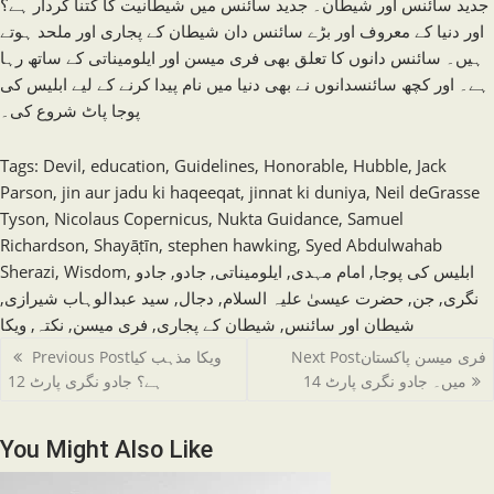
جدید سائنس اور شیطان۔ جدید سائنس میں شیطانیت کا کتنا کردار ہے؟
اور دنیا کے معروف اور بڑے سائنس دان شیطان کے پجاری اور ملحد ہوتے
ہیں۔ سائنس دانوں کا تعلق بھی فری میسن اور ایلومیناتی کے ساتھ رہا
ہے۔ اور کچھ سائنسدانوں نے بھی دنیا میں نام پیدا کرنے کے لیے ابلیس کی
پوجا پاٹ شروع کی۔
Tags
:
Devil
,
education
,
Guidelines
,
Honorable
,
Hubble
,
Jack
Parson
,
jin aur jadu ki haqeeqat
,
jinnat ki duniya
,
Neil deGrasse
Tyson
,
Nicolaus Copernicus
,
Nukta Guidance
,
Samuel
Richardson
,
Shayāṭīn
,
stephen hawking
,
Syed Abdulwahab
ابلیس کی پوجا
,
امام مہدی
,
ایلومیناتی
,
جادو
,
جادو
,
Wisdom
,
Sherazi
نگری
,
جن
,
حضرت عیسیٰ علیہ السلام
,
دجال
,
سید عبدالوہاب شیرازی
,
شیطان اور سائنس
,
شیطان کے پجاری
,
فری میسن
,
نکتہ
,
ویکا
Read
فری میسن پاکستان
Next Post
ویکا مذہب کیا
Previous Post
more
میں۔ جادو نگری پارٹ 14
ہے؟ جادو نگری پارٹ 12
articles
You Might Also Like