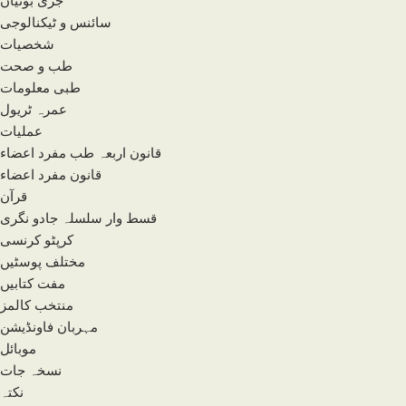
سائنس و ٹیکنالوجی
شخصیات
طب و صحت
طبی معلومات
عمرہ ٹریول
عملیات
قانون اربعہ طب مفرد اعضاء
قانون مفرد اعضاء
قرآن
قسط وار سلسلہ جادو نگری
کرپٹو کرنسی
مختلف پوسٹیں
مفت کتابیں
منتخب کالمز
مہربان فاونڈیشن
موبائل
نسخہ جات
نکتہ