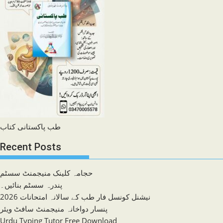
طب پاکستانی کتاب
Recent Posts
حجامہ کلینک منیجمنٹ سسٹم
پندرہ سسٹم بنائیں۔
نیشنل کونسل فار طب کے سالانہ امتحانات 2026
پنسار دواخانہ منیجمنٹ سافٹ ویئر
Urdu Typing Tutor Free Download