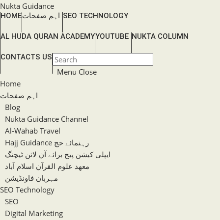
Skip
Nukta Guidance
HOME
اہم صفحات
SEO TECHNOLOGY
to
content
AL HUDA QURAN ACADEMY
YOUTUBE
NUKTA COLUMN
TOGGLE
CONTACTS US
Press
WEBSITE
Escape
Menu
Close
SEARCH
to
Home
close
اہم صفحات
the
Blog
search
Nukta Guidance Channel
panel.
Al-Wahab Travel
Hajj Guidance رہنمائے حج
ایپلی کیشن پیج برائے آن لائن ٹیچنگ
معھد علوم القرآن اسلام آباد
مہربان فاونڈیشن
SEO Technology
SEO
Digital Marketing