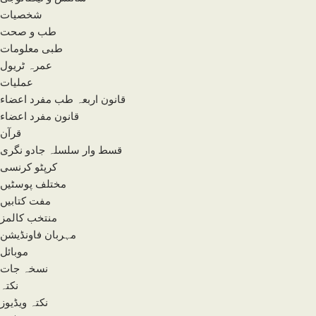
شخصیات
طب و صحت
طبی معلومات
عمرہ ٹریول
عملیات
قانون اربعہ طب مفرد اعضاء
قانون مفرد اعضاء
قرآن
قسط وار سلسلہ جادو نگری
کرپٹو کرنسی
مختلف پوسٹیں
مفت کتابیں
منتخب کالمز
مہربان فاونڈیشن
موبائل
نسخہ جات
نکتہ
نکتہ ویڈیوز