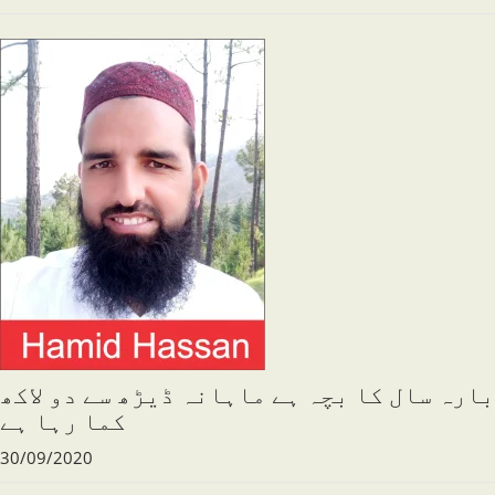
بارہ سال کا بچہ ہے ماہانہ ڈیڑھ سے دو لاکھ
کما رہا ہے
30/09/2020