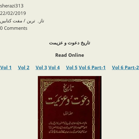
Post
sherazi313
author:
Post
22/02/2019
published:
Post
مفت کتابیں
/
تازہ ترین
category:
Post
0 Comments
comments:
تاریخ دعوت و عزیمت
Read Online
Vol 1
Vol 2
Vol 3
Vol 4
Vol 5
Vol 6 Part-1
Vol 6 Part-2