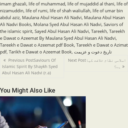
imam ghazali
,
life of muhammad
,
life of mujaddid al thani
,
life of
nizamuddin
,
life of rumi
,
life of shah waliullah
,
life of umar bin
abdul aziz
,
Maulana Abul Hasan Ali Nadvi
,
Maulana Abul Hasan
Ali Nadvi Books
,
Molana Syed Abul Hasan Ali Nadvi
,
Saviors of
the islamic spirit
,
Sayed Abul Hasan Ali Nadvi
,
Tareekh
,
Tareekh
e Dawat o Azeemat By Maulana Syed Abul Hasan Ali Nadvi
,
Tareekh e Dawat o Azeemat pdf Book
,
Tareekh e Dawat o Azimat
pdf
,
Tarikh e Dawat o Azeemat Book
,
تاریخ دعوت و عزیمت
Read
Previous Post
Saviours Of
Next Post
اسلامی نظام خلافت کیا
more
Islamic Spirit By Shaykh Syed
ہے؟
articles
Abul Hasan Ali Nadvi (r.a)
You Might Also Like