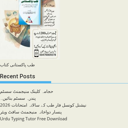
طب پاکستانی کتاب
Recent Posts
حجامہ کلینک منیجمنٹ سسٹم
پندرہ سسٹم بنائیں۔
نیشنل کونسل فار طب کے سالانہ امتحانات 2026
پنسار دواخانہ منیجمنٹ سافٹ ویئر
Urdu Typing Tutor Free Download