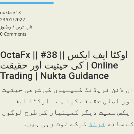
Post
nukta 313
author:
Post
23/01/2022
published:
Post
تازہ ترین
/
ویڈیوز
category:
Post
0 Comments
comments:
OctaFx || #38 || اوکٹا ایف ایکس
کی حیثیت اور حقیقت | Online
Trading | Nukta Guidance
آن لائن ٹریڈنگ کمپنیوں کی شرعی حیثیت
اور اصلی حقیقت کیا ہے۔ اوکٹا ایف
ایکس سمیت دیگر کمپنیاں کس طرح لوگوں
کے ساتھ
فراڈ
کرکے لوٹ رہی ہیں۔