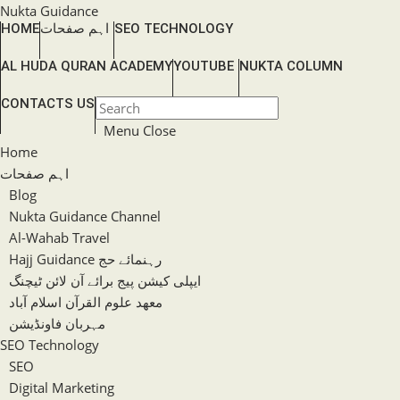
Skip
Nukta Guidance
SEO TECHNOLOGY
اہم صفحات
HOME
to
content
AL HUDA QURAN ACADEMY
YOUTUBE
NUKTA COLUMN
TOGGLE
CONTACTS US
Press
WEBSITE
Escape
Menu
Close
SEARCH
to
Home
close
اہم صفحات
the
Blog
search
Nukta Guidance Channel
panel.
Al-Wahab Travel
Hajj Guidance رہنمائے حج
ایپلی کیشن پیج برائے آن لائن ٹیچنگ
معھد علوم القرآن اسلام آباد
مہربان فاونڈیشن
SEO Technology
SEO
Digital Marketing