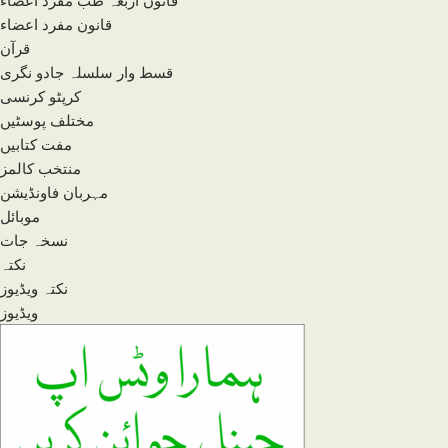
قانون اربعہ طب مفرد اعضاء
قانون مفرد اعضاء
قرآن
قسط وار سلسلہ جادو نگری
کرپٹو کرنسی
مختلف پوسٹیں
مفت کتابیں
منتخب کالمز
مہربان فاونڈیشن
موبائل
نسخہ جات
نکتہ
نکتہ ویڈیوز
ویڈیوز